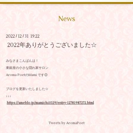
News
2022
12
31 19:22
/
/
2022年ありがとうございました☆
みなさまこんばんは！
東銀座の小さな隠れ家サロン
Aroma PoetのMami です😊
ブログを更新いたしました☆
↓↓↓
https://ameblo.jp/mamiclu1029/entry-12781987272.html
Tweets by AromaPoet