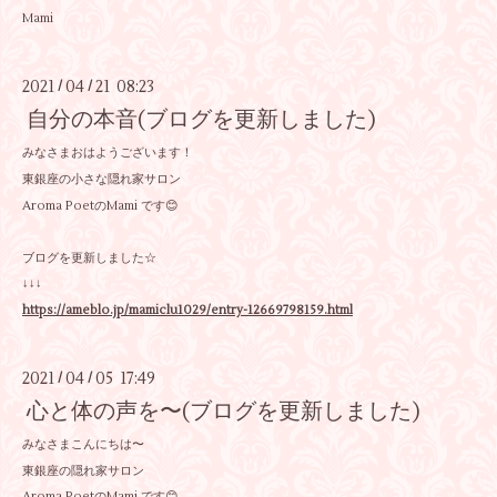
Mami
2021
04
21 08:23
/
/
自分の本音(ブログを更新しました)
みなさまおはようございます！
東銀座の小さな隠れ家サロン
Aroma PoetのMami です😊
ブログを更新しました☆
↓↓↓
https://ameblo.jp/mamiclu1029/entry-12669798159.html
2021
04
05 17:49
/
/
心と体の声を〜(ブログを更新しました)
みなさまこんにちは〜
東銀座の隠れ家サロン
Aroma PoetのMami です😊