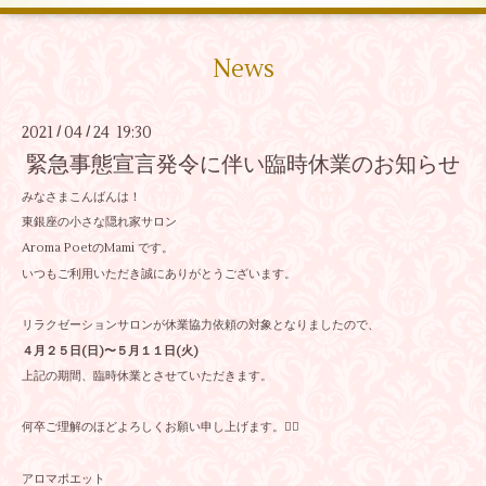
News
2021
04
24 19:30
/
/
緊急事態宣言発令に伴い臨時休業のお知らせ
みなさまこんばんは！
東銀座の小さな隠れ家サロン
Aroma PoetのMami です。
いつもご利用いただき誠にありがとうございます。
リラクゼーションサロンが休業協力依頼の対象となりましたので、
４月２５日(日)〜５月１１日(火)
上記の期間、臨時休業とさせていただきます。
何卒ご理解のほどよろしくお願い申し上げます。🙇‍♀️
アロマポエット