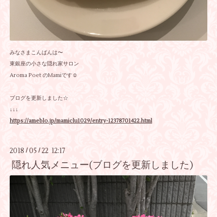
みなさまこんばんは〜
東銀座の小さな隠れ家サロン
Aroma Poet のMamiです☺︎
ブログを更新しました☆
↓↓↓
https://ameblo.jp/mamiclu1029/entry-12378701422.html
2018
05
22 12:17
/
/
隠れ人気メニュー(ブログを更新しました)