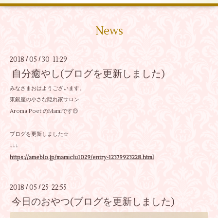
News
2018
05
30 11:29
/
/
自分癒やし(ブログを更新しました)
みなさまおはようございます。
東銀座の小さな隠れ家サロン
Aroma Poet のMamiです😊
ブログを更新しました☆
↓↓↓
https://ameblo.jp/mamiclu1029/entry-12379923228.html
2018
05
25 22:55
/
/
今日のおやつ(ブログを更新しました)