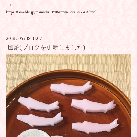
↓↓↓
https://ameblo.jp/mamiclu1029/entry-12377822504.html
2018
05
18 11:07
/
/
風炉(ブログを更新しました)