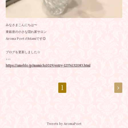
みなさまこんにちは〜
東銀座の小さな隠れ家サロン
Aroma Poet のMamiです😊
ブログを更新しました☆
↓↓↓
https://ameblo.jp/mamiclu1029/entry-12376132083.html
1
Tweets by AromaPoet