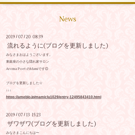
News
2019
07
20 08:39
/
/
流れるように(ブログを更新しました)
みなさまおはようございます。
東銀座の小さな隠れ家サロン
Aroma Poet のMamiです😊
ブログを更新しました☆
↓↓↓
https://ameblo.jp/mamiclu1029/entry-12495843410.html
2019
07
13 15:23
/
/
ザワザワ(ブログを更新しました)
みなさまこんにちは〜