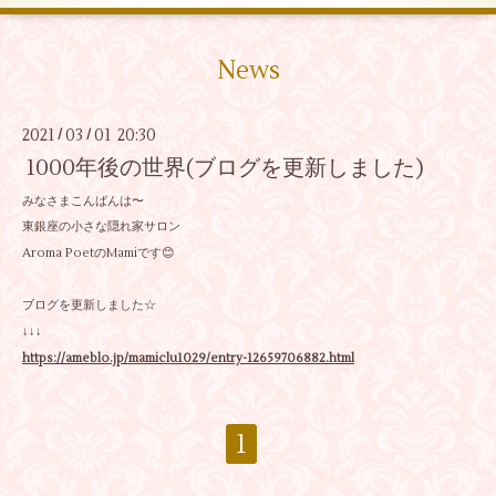
News
2021
03
01 20:30
/
/
1000年後の世界(ブログを更新しました)
みなさまこんばんは〜
東銀座の小さな隠れ家サロン
Aroma PoetのMamiです😊
ブログを更新しました☆
↓↓↓
https://ameblo.jp/mamiclu1029/entry-12659706882.html
1