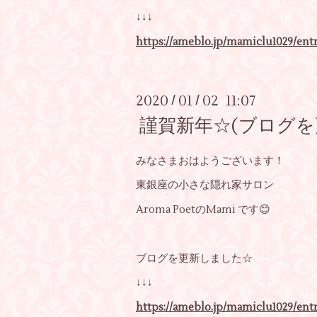
↓↓↓
https://ameblo.jp/mamiclu1029/ent
2020
01
02 11:07
/
/
謹賀新年☆(ブログを
みなさまおはようございます！
東銀座の小さな隠れ家サロン
Aroma PoetのMami です😊
ブログを更新しました☆
↓↓↓
https://ameblo.jp/mamiclu1029/ent