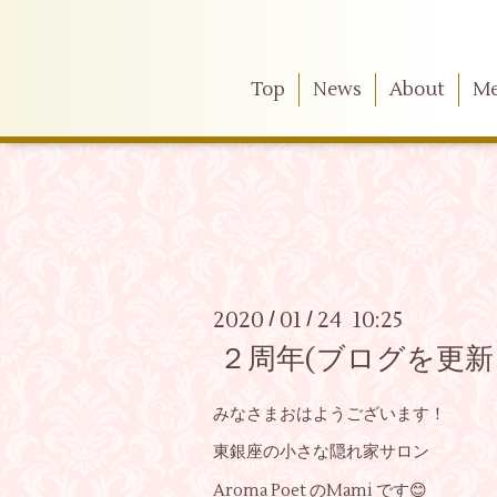
Top
News
About
M
2020
01
24 10:25
/
/
２周年(ブログを更新
みなさまおはようございます！
東銀座の小さな隠れ家サロン
Aroma Poet のMami です😊