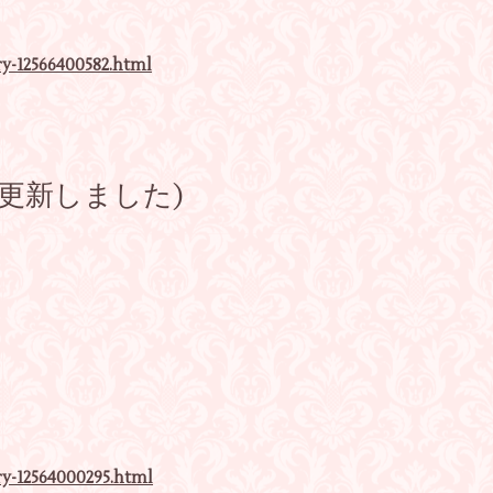
ry-12566400582.html
更新しました)
ry-12564000295.html