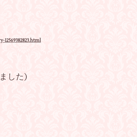
y-12569382823.html
ました)