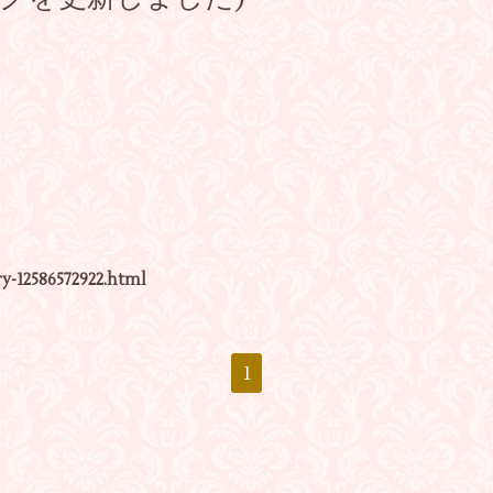
y-12586572922.html
1