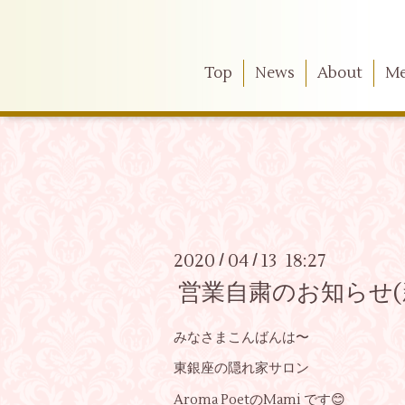
Top
News
About
M
2020
04
13 18:27
/
/
営業自粛のお知らせ
みなさまこんばんは〜
東銀座の隠れ家サロン
Aroma PoetのMami です😊