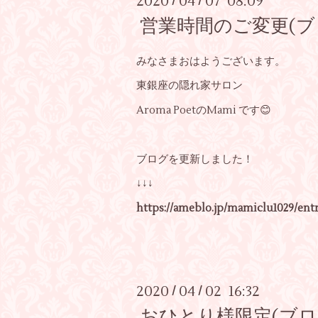
2020
04
07 08:09
/
/
営業時間のご変更(ブ
みなさまおはようございます。
東銀座の隠れ家サロン
Aroma PoetのMami です😊
ブログを更新しました！
↓↓↓
https://ameblo.jp/mamiclu1029/entr
2020
04
02 16:32
/
/
おひとり様限定(ブロ