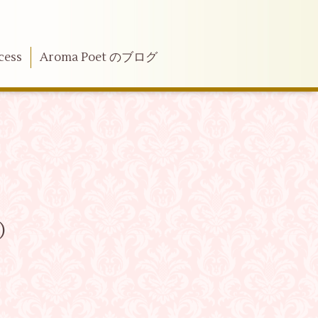
cess
Aroma Poet のブログ
)