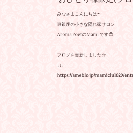
みなさまこんにちは〜
東銀座の小さな隠れ家サロン
Aroma PoetのMami です😊
ブログを更新しました☆
↓↓↓
https://ameblo.jp/mamiclu1029/entr