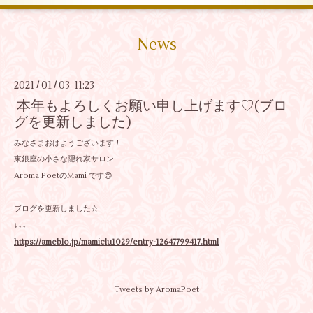
News
2021
01
03 11:23
/
/
本年もよろしくお願い申し上げます♡(ブロ
グを更新しました)
みなさまおはようございます！
東銀座の小さな隠れ家サロン
Aroma PoetのMami です😊
ブログを更新しました☆
↓↓↓
https://ameblo.jp/mamiclu1029/entry-12647799417.html
Tweets by AromaPoet