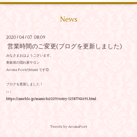
News
2020
04
07 08:09
/
/
営業時間のご変更(ブログを更新しました)
みなさまおはようございます。
東銀座の隠れ家サロン
Aroma PoetのMami です😊
ブログを更新しました！
↓↓↓
https://ameblo.jp/mamiclu1029/entry-12587742691.html
Tweets by AromaPoet