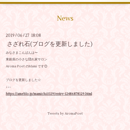
News
2019
06
27 18:08
/
/
さざれ石(ブログを更新しました)
みなさまこんばんは〜
東銀座の小さな隠れ家サロン
Aroma Poet のMami です😊
ブログを更新しました☆
↓↓↓
https://ameblo.jp/mamiclu1029/entry-12486878129.html
Tweets by AromaPoet