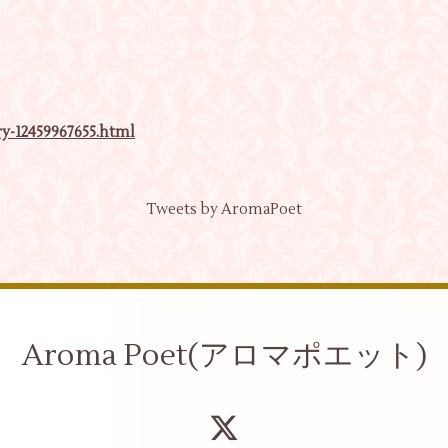
y-12459967655.html
Tweets by AromaPoet
Aroma Poet(アロマポエット)