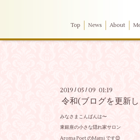
Top
News
About
M
2019
05
09 01:19
/
/
令和(ブログを更新し
みなさまこんばんは〜
東銀座の小さな隠れ家サロン
Aroma Poet のMami です😊