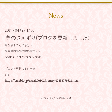
News
2019
04
25 17:36
/
/
鳥のさえずり(ブログを更新しました)
みなさまこんにちは〜
東銀座の小さな隠れ家サロン
Aroma Poet のMami です😊
ブログを更新しました☆
↓↓↓
https://ameblo.jp/mamiclu1029/entry-12456759521.html
Tweets by AromaPoet