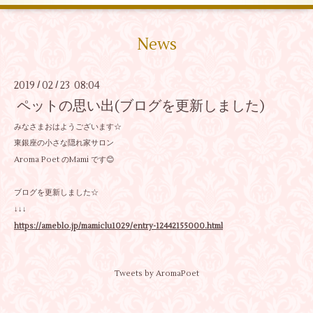
News
2019
02
23 08:04
/
/
ペットの思い出(ブログを更新しました)
みなさまおはようございます☆
東銀座の小さな隠れ家サロン
Aroma Poet のMami です😊
ブログを更新しました☆
↓↓↓
https://ameblo.jp/mamiclu1029/entry-12442155000.html
Tweets by AromaPoet