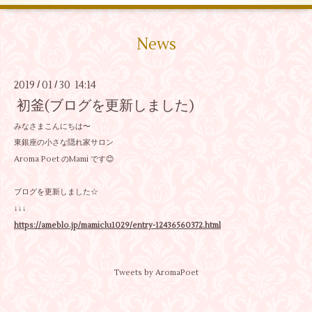
News
2019
01
30 14:14
/
/
初釜(ブログを更新しました)
みなさまこんにちは〜
東銀座の小さな隠れ家サロン
Aroma Poet のMami です😊
ブログを更新しました☆
↓↓↓
https://ameblo.jp/mamiclu1029/entry-12436560372.html
Tweets by AromaPoet