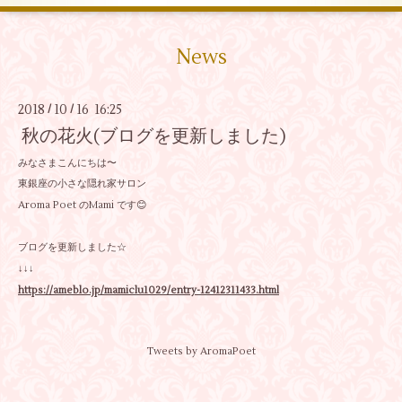
News
2018
10
16 16:25
/
/
秋の花火(ブログを更新しました)
みなさまこんにちは〜
東銀座の小さな隠れ家サロン
Aroma Poet のMami です😊
ブログを更新しました☆
↓↓↓
https://ameblo.jp/mamiclu1029/entry-12412311433.html
Tweets by AromaPoet