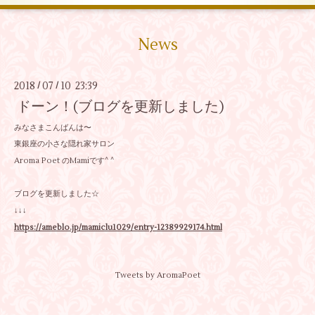
News
2018
07
10 23:39
/
/
ドーン！(ブログを更新しました)
みなさまこんばんは〜
東銀座の小さな隠れ家サロン
Aroma Poet のMamiです^ ^
ブログを更新しました☆
↓↓↓
https://ameblo.jp/mamiclu1029/entry-12389929174.html
Tweets by AromaPoet