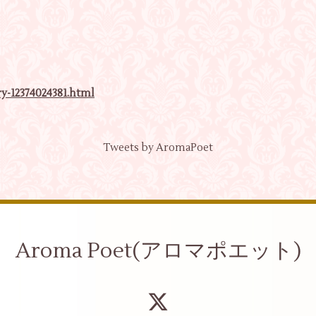
y-12374024381.html
Tweets by AromaPoet
Aroma Poet(アロマポエット)